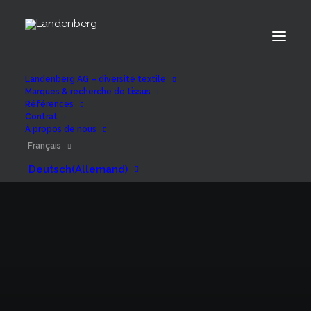
Landenberg AG – diversité textile
Marques & recherche de tissus
Références
Contrat
À propos de nous
Français
Deutsch
(
Allemand
)